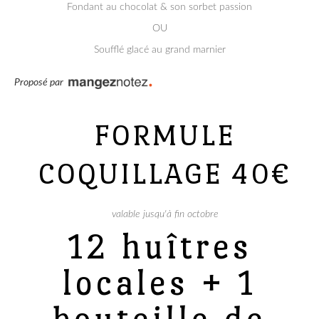
Fondant au chocolat & son sorbet passion
OU
Soufflé glacé au grand marnier
Proposé par
FORMULE
COQUILLAGE
40€
valable jusqu'à fin octobre
12 huîtres
locales + 1