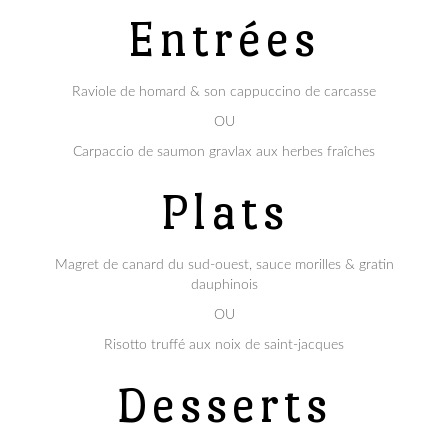
Entrées
Raviole de homard & son cappuccino de carcasse
OU
Carpaccio de saumon gravlax aux herbes fraîches
Plats
Magret de canard du sud-ouest, sauce morilles & gratin
dauphinois
OU
Risotto truffé aux noix de saint-jacques
Desserts